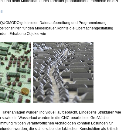
nt und beim Modellbau durch korrekter proportionierte Elemente ersetzt.
ll
n QUOMODO geleisteten Datenaufbereitung und Programmierung
sitionshilfen für den Modellbauer, konnte die Oberflächengestaltung
den. Erhabene Objekte wie
 Hafenanlagen wurden individuell aufgebracht. Eingetiefte Strukturen wie
 sowie ein Wasserlauf wurden in die CNC-bearbeitete Großfläche
stimmung mit den verantwortlichen Archäologen konnten Lösungen für
efunden werden, die sich erst bei der faktischen Konstruktion als kritisch