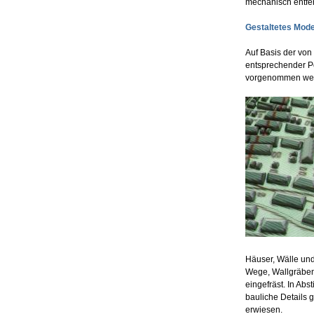
mechanisch entfer
Gestaltetes Mode
Auf Basis der vo
entsprechender Po
vorgenommen wer
Häuser, Wälle und
Wege, Wallgräben
eingefräst. In Ab
bauliche Details g
erwiesen.