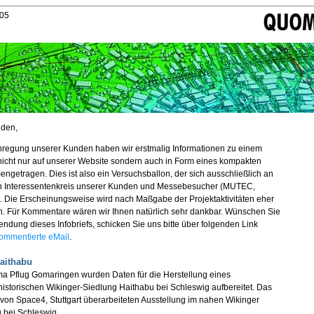
05
nden,
nregung unserer Kunden haben wir erstmalig Informationen zu einem
 nicht nur auf unserer Website sondern auch in Form eines kompakten
engetragen. Dies ist also ein Versuchsballon, der sich ausschließlich an
en Interessentenkreis unserer Kunden und Messebesucher (MUTEC,
t. Die Erscheinungsweise wird nach Maßgabe der Projektaktivitäten eher
n. Für Kommentare wären wir Ihnen natürlich sehr dankbar. Wünschen Sie
endung dieses Infobriefs, schicken Sie uns bitte über folgenden Link
ommentierte eMail
.
Haithabu
rma Pflug Gomaringen wurden Daten für die Herstellung eines
historischen Wikinger-Siedlung Haithabu bei Schleswig aufbereitet. Das
r von Space4, Stuttgart überarbeiteten Ausstellung im nahen Wikinger
bei Schleswig.