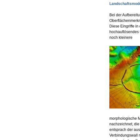
Landschaftsmode
Bei der Aufbereit
Oberflächenmerkm
Diese Eingriffe in
hochauflösendes 
noch kleinere
morphologische M
nachzeichnet, die
entsprach der au
Verbindungswall n