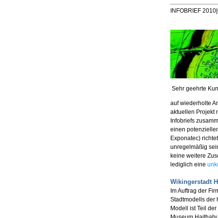
INFOBRIEF 2010|
Sehr geehrte Ku
auf wiederholte A
aktuellen Projekt
Infobriefs zusamm
einen potenziell
Exponatec) richte
unregelmäßig sei
keine weitere Zus
lediglich eine
unk
Wikingerstadt 
Im Auftrag der Fi
Stadtmodells der 
Modell ist Teil de
Museum Haithabu 